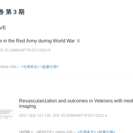
卷
第
3
期
VE
te in the Red Army during World War Ⅱ
DOI: 10.1186/s40779-017-0114-9
<Meta-XML>
<引用本文>
<批量引用>
Revascularization and outcomes in Veterans with mode
imaging
2017, 4(3): 127-131. DOI: 10.1186/s40779-017-0121-x
<HTML>
<网络PDF>
<Meta-XML>
<引用本文>
<批量引用>