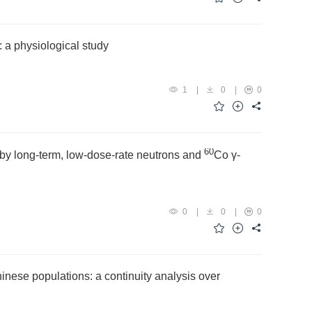
 a physiological study
1
|
0
|
0
60
d by long-term, low-dose-rate neutrons and
Co γ-
0
|
0
|
0
hinese populations: a continuity analysis over