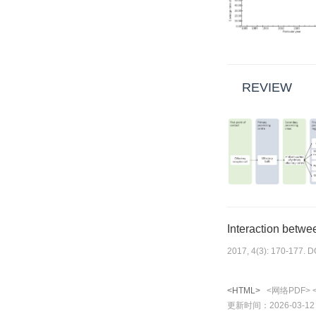
REVIEW
Interaction betw
2017, 4(3): 170-177. 
<HTML>
<网络PDF>
更新时间：2026-03-12