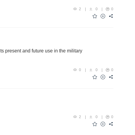
2
|
0
|
0
ts present and future use in the military
0
|
0
|
0
2
|
0
|
0