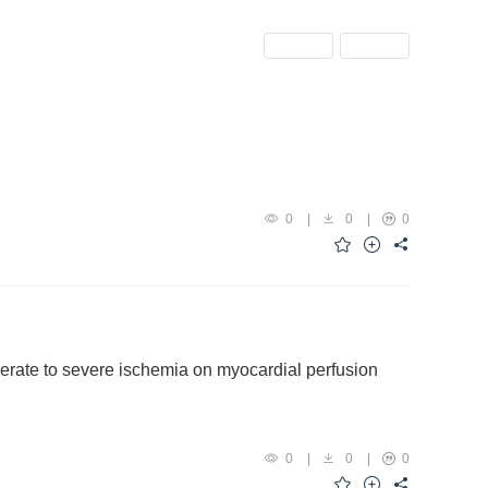
上一期
下一期
0
|
0
|
0
rate to severe ischemia on myocardial perfusion
0
|
0
|
0