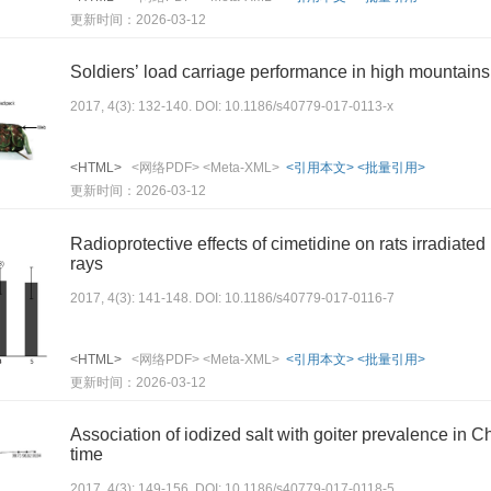
更新时间：2026-03-12
Soldiers’ load carriage performance in high mountains:
2017, 4(3): 132-140. DOI: 10.1186/s40779-017-0113-x
<HTML>
<网络PDF>
<Meta-XML>
<引用本文>
<批量引用>
更新时间：2026-03-12
Radioprotective effects of cimetidine on rats irradiate
rays
2017, 4(3): 141-148. DOI: 10.1186/s40779-017-0116-7
<HTML>
<网络PDF>
<Meta-XML>
<引用本文>
<批量引用>
更新时间：2026-03-12
Association of iodized salt with goiter prevalence in C
time
2017, 4(3): 149-156. DOI: 10.1186/s40779-017-0118-5