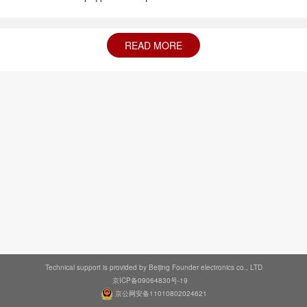
READ MORE
Technical support is provided by Beijing Founder electronics co., LTD
京ICP备09064830号-19
京公网安备11010802024621