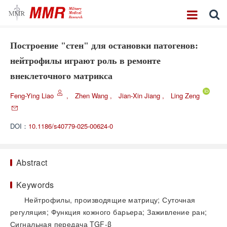
Построение "стен" для остановки патогенов:
нейтрофилы играют роль в ремонте
внеклеточного матрикса
Feng-Ying Liao
,
Zhen Wang
,
Jian-Xin Jiang
,
Ling Zeng
DOI：
10.1186/s40779-025-00624-0
Abstract
Keywords
Нейтрофилы, производящие матрицу; Суточная
регуляция; Функция кожного барьера; Заживление ран;
Сигнальная передача TGF-β