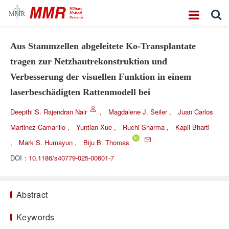
Aus Stammzellen abgeleitete Ko-Transplantate
tragen zur Netzhautrekonstruktion und
Verbesserung der visuellen Funktion in einem
laserbeschädigten Rattenmodell bei
Deepthi S. Rajendran Nair
,
Magdalene J. Seiler
,
Juan Carlos
Martinez-Camarillo
,
Yuntian Xue
,
Ruchi Sharma
,
Kapil Bharti
,
Mark S. Humayun
,
Biju B. Thomas
DOI：
10.1186/s40779-025-00601-7
Abstract
Keywords