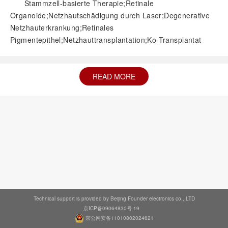
Stammzell-basierte Therapie;Retinale
Organoide;Netzhautschädigung durch Laser;Degenerative
Netzhauterkrankung;Retinales
Pigmentepithel;Netzhauttransplantation;Ko-Transplantat
READ MORE
Technical support is provided by Beijing Founder electronics co., LTD
京ICP备09064830号-19
京公网安备11010802024621